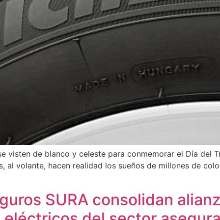
 se visten de blanco y celeste para conmemorar el Día del T
es, al volante, hacen realidad los sueños de millones de co
guros SURA consolidan alianza
s eléctricos del sector asegu