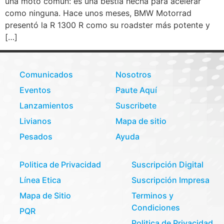
una moto común: es una bestia hecha para acelerar
como ninguna. Hace unos meses, BMW Motorrad
presentó la R 1300 R como su roadster más potente y
[…]
Comunicados
Nosotros
Eventos
Paute Aquí
Lanzamientos
Suscribete
Livianos
Mapa de sitio
Pesados
Ayuda
Politica de Privacidad
Suscripción Digital
Línea Etica
Suscripción Impresa
Mapa de Sitio
Terminos y
Condiciones
PQR
Politica de Privacidad