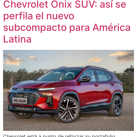
Chevrolet Onix SUV: así se
perfila el nuevo
subcompacto para América
Latina
Chevrolet está a punto de reforzar su portafolio