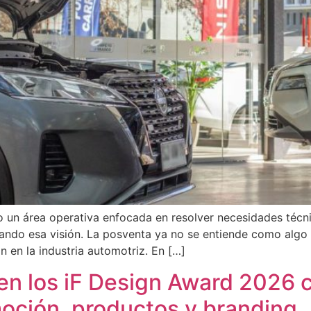
o un área operativa enfocada en resolver necesidades técn
iando esa visión. La posventa ya no se entiende como algo
n en la industria automotriz. En […]
en los iF Design Award 2026 c
oción, productos y branding