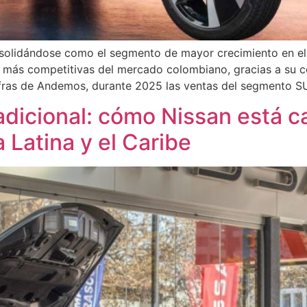
olidándose como el segmento de mayor crecimiento en el p
más competitivas del mercado colombiano, gracias a su co
ras de Andemos, durante 2025 las ventas del segmento S
tradicional: cómo Nissan está 
 Latina y el Caribe