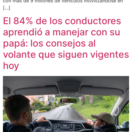
con más de 9 millones de vehículos movilizándose en
[…]
El 84% de los conductores
aprendió a manejar con su
papá: los consejos al
volante que siguen vigentes
hoy