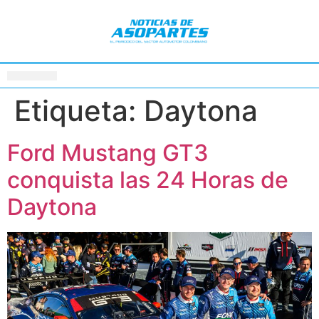
Etiqueta:
Daytona
Ford Mustang GT3
conquista las 24 Horas de
Daytona