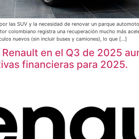
a por las SUV y la necesidad de renovar un parque automot
 colombiano registra una recuperación mucho más acelera
los nuevos (sin incluir buses y camiones), lo que […]
o Renault en el Q3 de 2025 a
ivas financieras para 2025.