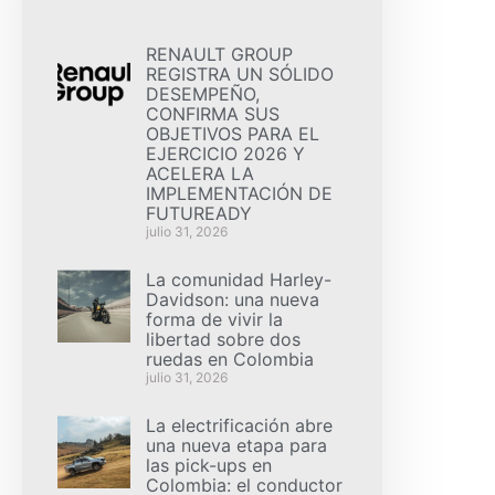
RENAULT GROUP
REGISTRA UN SÓLIDO
DESEMPEÑO,
CONFIRMA SUS
OBJETIVOS PARA EL
EJERCICIO 2026 Y
ACELERA LA
IMPLEMENTACIÓN DE
FUTUREADY
julio 31, 2026
La comunidad Harley-
Davidson: una nueva
forma de vivir la
libertad sobre dos
ruedas en Colombia
julio 31, 2026
La electrificación abre
una nueva etapa para
las pick-ups en
Colombia: el conductor