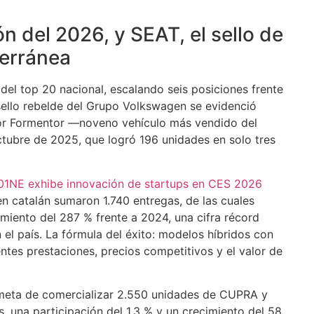
n del 2026, y SEAT, el sello de
terránea
el top 20 nacional, escalando seis posiciones frente
 sello rebelde del Grupo Volkswagen se evidenció
por Formentor —noveno vehículo más vendido del
ubre de 2025, que logró 196 unidades en solo tres
1NE exhibe innovación de startups en CES 2026
n catalán sumaron 1.740 entregas, de las cuales
miento del 287 % frente a 2024, una cifra récord
l país. La fórmula del éxito: modelos híbridos con
entes prestaciones, precios competitivos y el valor de
 meta de comercializar 2.550 unidades de CUPRA y
, una participación del 1,3 % y un crecimiento del 58