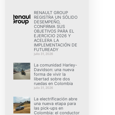
RENAULT GROUP
REGISTRA UN SÓLIDO
DESEMPEÑO,
CONFIRMA SUS
OBJETIVOS PARA EL
EJERCICIO 2026 Y
ACELERA LA
IMPLEMENTACIÓN DE
FUTUREADY
julio 31, 2026
La comunidad Harley-
Davidson: una nueva
forma de vivir la
libertad sobre dos
ruedas en Colombia
julio 31, 2026
La electrificación abre
una nueva etapa para
las pick-ups en
Colombia: el conductor