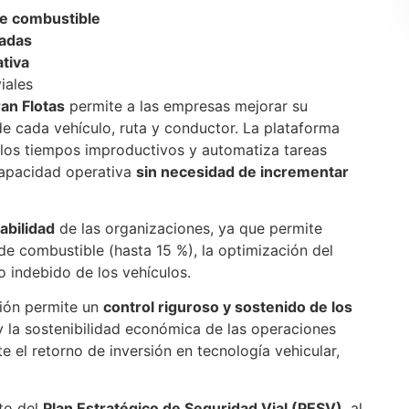
e combustible
cadas
ativa
viales
ran Flotas
permite a las empresas mejorar su
e cada vehículo, ruta y conductor. La plataforma
ce los tiempos improductivos y automatiza tareas
capacidad operativa
sin necesidad de incrementar
abilidad
de las organizaciones, ya que permite
e combustible (hasta 15 %), la optimización del
o indebido de los vehículos.
ión permite un
control riguroso y sostenido de los
 y la sostenibilidad económica de las operaciones
e el retorno de inversión en tecnología vehicular,
nto del
Plan Estratégico de Seguridad Vial (PESV)
, al