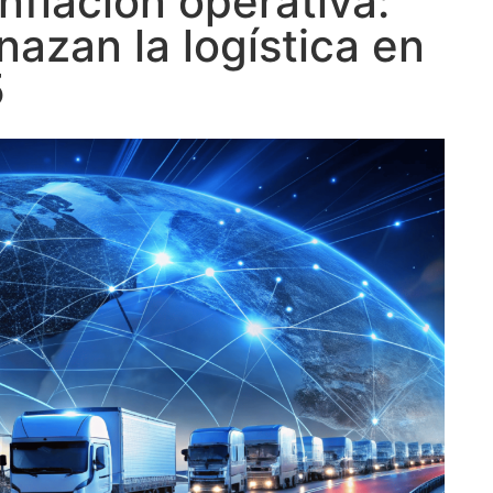
nflación operativa:
nazan la logística en
5