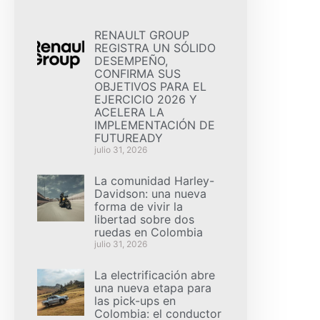
RENAULT GROUP
REGISTRA UN SÓLIDO
DESEMPEÑO,
CONFIRMA SUS
OBJETIVOS PARA EL
EJERCICIO 2026 Y
ACELERA LA
IMPLEMENTACIÓN DE
FUTUREADY
julio 31, 2026
La comunidad Harley-
Davidson: una nueva
forma de vivir la
libertad sobre dos
ruedas en Colombia
julio 31, 2026
La electrificación abre
una nueva etapa para
las pick-ups en
Colombia: el conductor