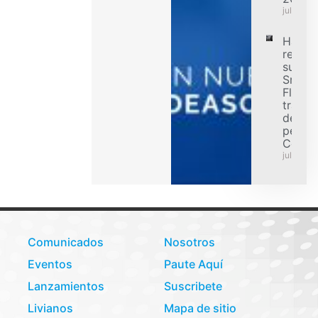
julio 31,
Hanko
refuer
su ofe
Smart
Flex p
transp
de car
pesad
Colom
julio 31,
Comunicados
Nosotros
Eventos
Paute Aquí
Lanzamientos
Suscribete
Livianos
Mapa de sitio