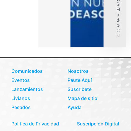
Smart
Flex p
transp
de car
pesad
Colom
julio 31,
Comunicados
Nosotros
Eventos
Paute Aquí
Lanzamientos
Suscribete
Livianos
Mapa de sitio
Pesados
Ayuda
Politica de Privacidad
Suscripción Digital