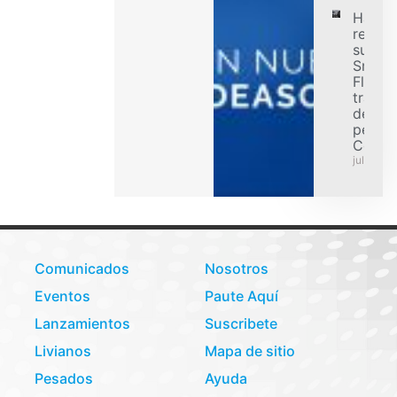
Hanko
refuer
su ofe
Smart
Flex p
transp
de car
pesad
Colom
julio 31,
Comunicados
Nosotros
Eventos
Paute Aquí
Lanzamientos
Suscribete
Livianos
Mapa de sitio
Pesados
Ayuda