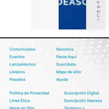
transp
de car
pesad
Colom
julio 31,
Comunicados
Nosotros
Eventos
Paute Aquí
Lanzamientos
Suscribete
Livianos
Mapa de sitio
Pesados
Ayuda
Politica de Privacidad
Suscripción Digital
Línea Etica
Suscripción Impresa
Mapa de Sitio
Terminos y