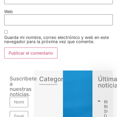
Web
Guarda mi nombre, correo electrónico y web en este
navegador para la próxima vez que comente.
Categorias
Últim
Suscribete
a
notici
nuestras
noticias.
RENA
REGIS
SÓLID
DESE