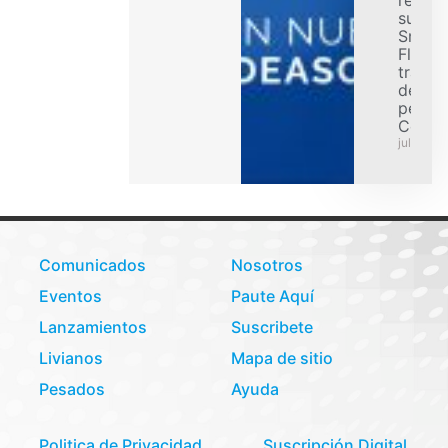
refuer
su ofe
Smart
Flex p
transp
de car
pesad
Colom
julio 31,
Comunicados
Nosotros
Eventos
Paute Aquí
Lanzamientos
Suscribete
Livianos
Mapa de sitio
Pesados
Ayuda
Politica de Privacidad
Suscripción Digital