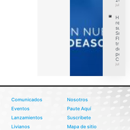
julio 31,
Hanko
refuer
su ofe
Smart
Flex p
transp
de car
pesad
Colom
julio 31,
Comunicados
Nosotros
Eventos
Paute Aquí
Lanzamientos
Suscribete
Livianos
Mapa de sitio