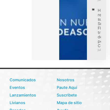
Hanko
refuer
su ofe
Smart
Flex p
transp
de car
pesad
Colom
julio 31,
Comunicados
Nosotros
Eventos
Paute Aquí
Lanzamientos
Suscribete
Livianos
Mapa de sitio