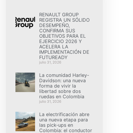
RENAULT GROUP
REGISTRA UN SÓLIDO
DESEMPEÑO,
CONFIRMA SUS
OBJETIVOS PARA EL
EJERCICIO 2026 Y
ACELERA LA
IMPLEMENTACIÓN DE
FUTUREADY
julio 31, 2026
La comunidad Harley-
Davidson: una nueva
forma de vivir la
libertad sobre dos
ruedas en Colombia
julio 31, 2026
La electrificación abre
una nueva etapa para
las pick-ups en
Colombia: el conductor