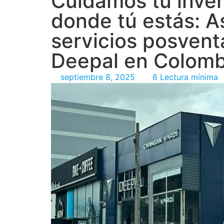
Cuidamos tu inve
donde tú estás: A
servicios posven
Deepal en Colom
septiembre 8, 2025
6 Lectura mínima