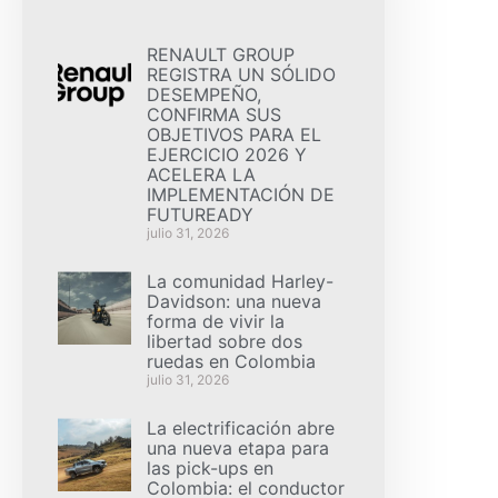
RENAULT GROUP
REGISTRA UN SÓLIDO
DESEMPEÑO,
CONFIRMA SUS
OBJETIVOS PARA EL
EJERCICIO 2026 Y
ACELERA LA
IMPLEMENTACIÓN DE
FUTUREADY
julio 31, 2026
La comunidad Harley-
Davidson: una nueva
forma de vivir la
libertad sobre dos
ruedas en Colombia
julio 31, 2026
La electrificación abre
una nueva etapa para
las pick-ups en
Colombia: el conductor