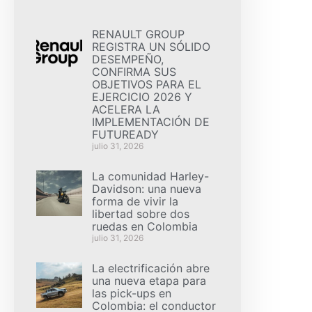
RENAULT GROUP
REGISTRA UN SÓLIDO
DESEMPEÑO,
CONFIRMA SUS
OBJETIVOS PARA EL
EJERCICIO 2026 Y
ACELERA LA
IMPLEMENTACIÓN DE
FUTUREADY
julio 31, 2026
La comunidad Harley-
Davidson: una nueva
forma de vivir la
libertad sobre dos
ruedas en Colombia
julio 31, 2026
La electrificación abre
una nueva etapa para
las pick-ups en
Colombia: el conductor