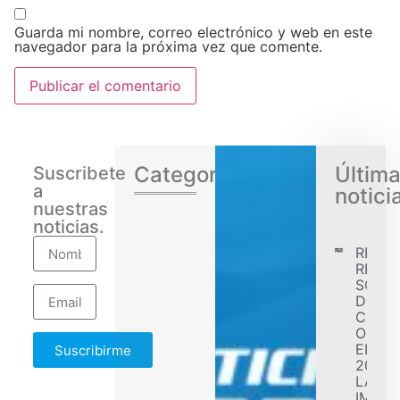
Guarda mi nombre, correo electrónico y web en este
navegador para la próxima vez que comente.
Categorias
Últim
Suscribete
a
notici
nuestras
noticias.
RENA
REGIS
SÓLID
DESE
CONF
OBJET
EL EJ
Suscribirme
2026 
LA
IMPL