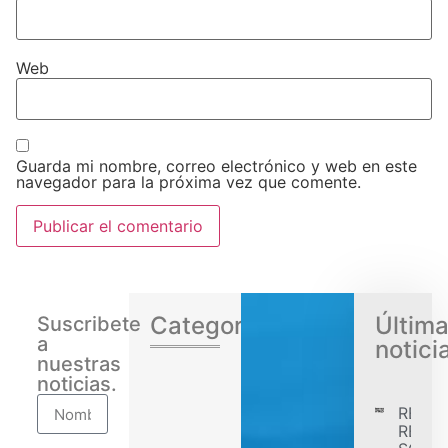
Web
Guarda mi nombre, correo electrónico y web en este
navegador para la próxima vez que comente.
Categorias
Últim
Suscribete
a
notici
nuestras
noticias.
RENA
REGIS