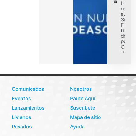
Hanko
refuer
su ofe
Smart
Flex p
transp
de car
pesad
Colom
julio 31,
Comunicados
Nosotros
Eventos
Paute Aquí
Lanzamientos
Suscribete
Livianos
Mapa de sitio
Pesados
Ayuda