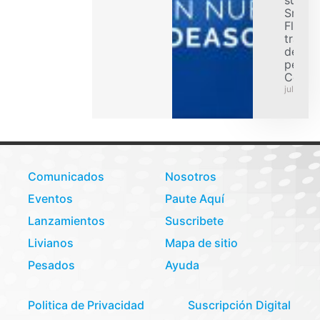
Smart
Flex p
transp
de car
pesad
Colom
julio 31,
Comunicados
Nosotros
Eventos
Paute Aquí
Lanzamientos
Suscribete
Livianos
Mapa de sitio
Pesados
Ayuda
Politica de Privacidad
Suscripción Digital