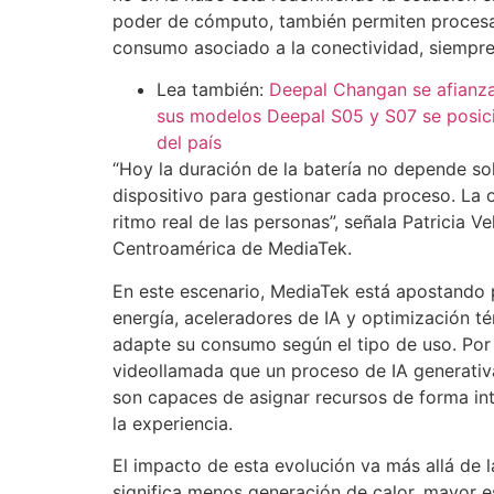
poder de cómputo, también permiten procesar
consumo asociado a la conectividad, siempr
Lea también:
Deepal Changan se afianza
sus modelos Deepal S05 y S07 se posici
del país
“Hoy la duración de la batería no depende sol
dispositivo para gestionar cada proceso. La 
ritmo real de las personas”, señala Patricia 
Centroamérica de MediaTek.
En este escenario, MediaTek está apostando 
energía, aceleradores de IA y optimización té
adapte su consumo según el tipo de uso. Po
videollamada que un proceso de IA generativ
son capaces de asignar recursos de forma in
la experiencia.
El impacto de esta evolución va más allá de l
significa menos generación de calor, mayor es