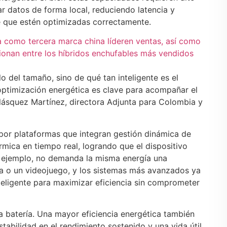
 datos de forma local, reduciendo latencia y
e que estén optimizadas correctamente.
 como tercera marca china líderen ventas, así como
onan entre los híbridos enchufables más vendidos
o del tamaño, sino de qué tan inteligente es el
optimización energética es clave para acompañar el
Velásquez Martínez, directora Adjunta para Colombia y
por plataformas que integran gestión dinámica de
rmica en tiempo real, logrando que el dispositivo
r ejemplo, no demanda la misma energía una
a o un videojuego, y los sistemas más avanzados ya
teligente para maximizar eficiencia sin comprometer
a batería. Una mayor eficiencia energética también
tabilidad en el rendimiento sostenido y una vida útil