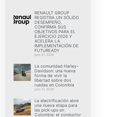
RENAULT GROUP
REGISTRA UN SÓLIDO
DESEMPEÑO,
CONFIRMA SUS
OBJETIVOS PARA EL
EJERCICIO 2026 Y
ACELERA LA
IMPLEMENTACIÓN DE
FUTUREADY
julio 31, 2026
La comunidad Harley-
Davidson: una nueva
forma de vivir la
libertad sobre dos
ruedas en Colombia
julio 31, 2026
La electrificación abre
una nueva etapa para
las pick-ups en
Colombia: el conductor