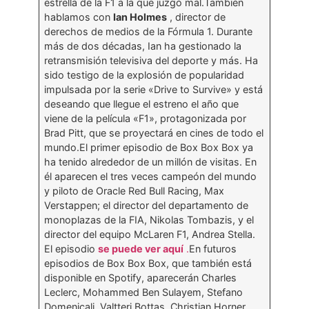
estrella de la F1 a la que juzgó mal.También
hablamos con
Ian Holmes
, director de
derechos de medios de la Fórmula 1. Durante
más de dos décadas, Ian ha gestionado la
retransmisión televisiva del deporte y más. Ha
sido testigo de la explosión de popularidad
impulsada por la serie «Drive to Survive» y está
deseando que llegue el estreno el año que
viene de la película «F1», protagonizada por
Brad Pitt, que se proyectará en cines de todo el
mundo.El primer episodio de Box Box Box ya
ha tenido alrededor de un millón de visitas. En
él aparecen el tres veces campeón del mundo
y piloto de Oracle Red Bull Racing, Max
Verstappen; el director del departamento de
monoplazas de la FIA, Nikolas Tombazis, y el
director del equipo McLaren F1, Andrea Stella.
El episodio
se puede ver aquí
.
En futuros
episodios de Box Box Box, que también está
disponible en Spotify, aparecerán Charles
Leclerc, Mohammed Ben Sulayem, Stefano
Domenicali, Valtteri Bottas, Christian Horner,