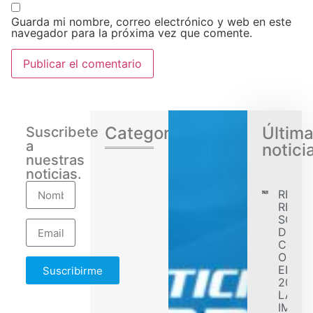
Guarda mi nombre, correo electrónico y web en este
navegador para la próxima vez que comente.
Categorias
Últim
Suscribete
a
notici
nuestras
noticias.
RENA
REGIS
SÓLID
DESE
CONF
OBJET
EL EJ
Suscribirme
2026 
LA
IMPL