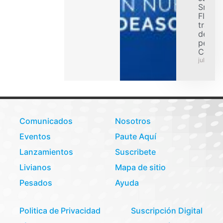
Smart
Flex p
transp
de car
pesad
Colom
julio 31,
Comunicados
Nosotros
Eventos
Paute Aquí
Lanzamientos
Suscribete
Livianos
Mapa de sitio
Pesados
Ayuda
Politica de Privacidad
Suscripción Digital