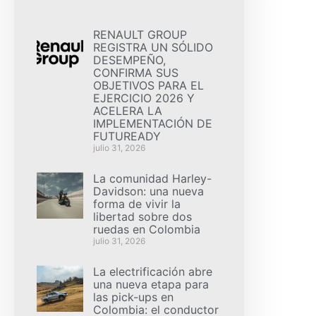
RENAULT GROUP
REGISTRA UN SÓLIDO
DESEMPEÑO,
CONFIRMA SUS
OBJETIVOS PARA EL
EJERCICIO 2026 Y
ACELERA LA
IMPLEMENTACIÓN DE
FUTUREADY
julio 31, 2026
La comunidad Harley-
Davidson: una nueva
forma de vivir la
libertad sobre dos
ruedas en Colombia
julio 31, 2026
La electrificación abre
una nueva etapa para
las pick-ups en
Colombia: el conductor