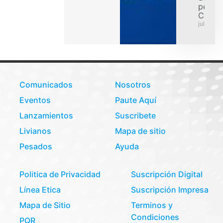
pesad
Colom
julio 31,
Comunicados
Nosotros
Eventos
Paute Aquí
Lanzamientos
Suscribete
Livianos
Mapa de sitio
Pesados
Ayuda
Politica de Privacidad
Suscripción Digital
Línea Etica
Suscripción Impresa
Mapa de Sitio
Terminos y
Condiciones
PQR