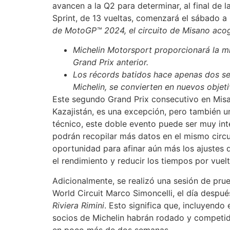
avancen a la Q2 para determinar, al final de la
Sprint, de 13 vueltas, comenzará el sábado a 
de MotoGP™ 2024, el circuito de Misano aco
Michelin Motorsport proporcionará la mi
Grand Prix anterior.
Los récords batidos hace apenas dos sem
Michelin, se convierten en nuevos objeti
Este segundo Grand Prix consecutivo en Misa
Kazajistán, es una excepción, pero también u
técnico, este doble evento puede ser muy int
podrán recopilar más datos en el mismo circ
oportunidad para afinar aún más los ajustes
el rendimiento y reducir los tiempos por vuelt
Adicionalmente, se realizó una sesión de prue
World Circuit Marco Simoncelli, el día despu
Riviera Rimini
. Esto significa que, incluyendo 
socios de Michelin habrán rodado y competido
en poco más de dos semanas.