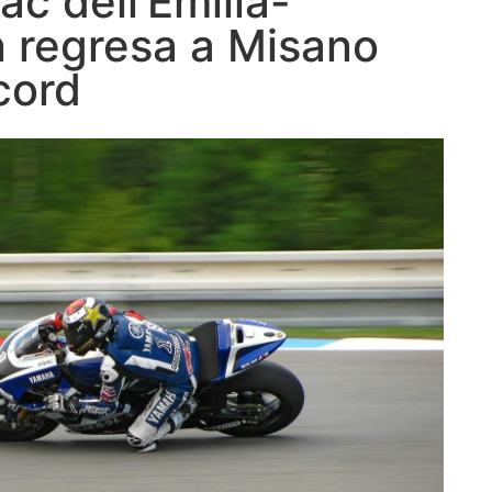
c dell’Emilia-
 regresa a Misano
cord