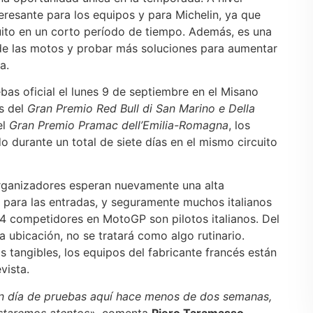
eresante para los equipos y para Michelin, ya que
uito en un corto período de tiempo. Además, es una
 de las motos y probar más soluciones para aumentar
a.
bas oficial el lunes 9 de septiembre en el Misano
és del
Gran Premio Red Bull di San Marino e Della
el
Gran Premio Pramac dell’Emilia-Romagna
, los
 durante un total de siete días en el mismo circuito
organizadores esperan nuevamente una alta
s para las entradas, y seguramente muchos italianos
 24 competidores en MotoGP son pilotos italianos. Del
la ubicación, no se tratará como algo rutinario.
 tangibles, los equipos del fabricante francés están
vista.
un día de pruebas aquí hace menos de dos semanas,
staremos atentos»,
comenta
Piero Taramasso
,