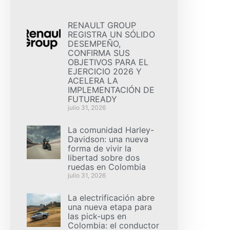
RENAULT GROUP
REGISTRA UN SÓLIDO
DESEMPEÑO,
CONFIRMA SUS
OBJETIVOS PARA EL
EJERCICIO 2026 Y
ACELERA LA
IMPLEMENTACIÓN DE
FUTUREADY
julio 31, 2026
La comunidad Harley-
Davidson: una nueva
forma de vivir la
libertad sobre dos
ruedas en Colombia
julio 31, 2026
La electrificación abre
una nueva etapa para
las pick-ups en
Colombia: el conductor