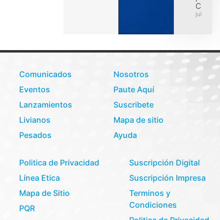
Colom
julio 31,
Comunicados
Nosotros
Eventos
Paute Aquí
Lanzamientos
Suscribete
Livianos
Mapa de sitio
Pesados
Ayuda
Politica de Privacidad
Suscripción Digital
Línea Etica
Suscripción Impresa
Mapa de Sitio
Terminos y
Condiciones
PQR
Politica de Privacidad