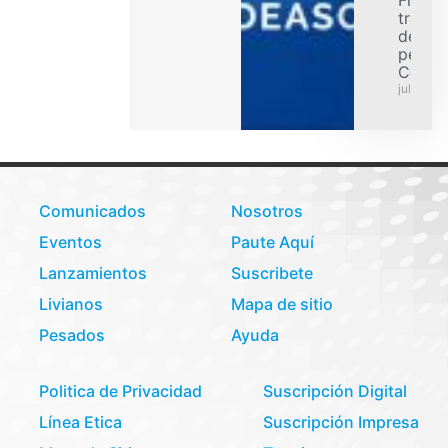
Flex p
transp
de car
pesad
Colom
julio 31,
Comunicados
Nosotros
Eventos
Paute Aquí
Lanzamientos
Suscribete
Livianos
Mapa de sitio
Pesados
Ayuda
Politica de Privacidad
Suscripción Digital
Línea Etica
Suscripción Impresa