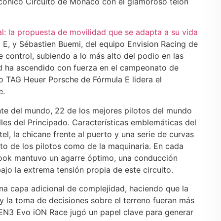
 icónico Circuito de Mónaco con el glamoroso telón
: la propuesta de movilidad que se adapta a su vida
 E, y Sébastien Buemi, del equipo Envision Racing de
e control, subiendo a lo más alto del podio en las
nd ha ascendido con fuerza en el campeonato de
po TAG Heuer Porsche de Fórmula E lidera el
e.
nte del mundo, 22 de los mejores pilotos del mundo
lles del Principado. Características emblemáticas del
el, la chicane frente al puerto y una serie de curvas
nto de los pilotos como de la maquinaria. En cada
ook mantuvo un agarre óptimo, una conducción
bajo la extrema tensión propia de este circuito.
na capa adicional de complejidad, haciendo que la
a y la toma de decisiones sobre el terreno fueran más
GEN3 Evo iON Race jugó un papel clave para generar