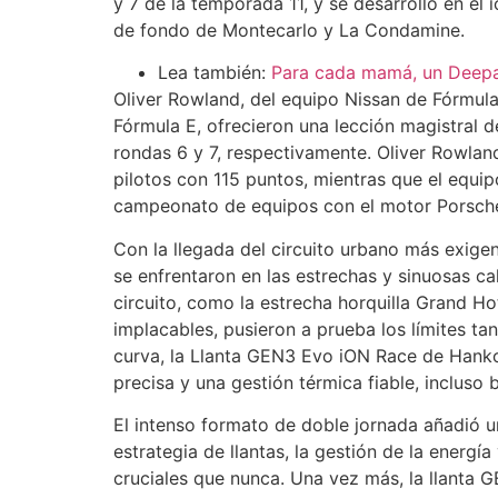
y 7 de la temporada 11, y se desarrolló en el
de fondo de Montecarlo y La Condamine.
Lea también:
Para cada mamá, un Deepal
Oliver Rowland, del equipo Nissan de Fórmula
Fórmula E, ofrecieron una lección magistral d
rondas 6 y 7, respectivamente. Oliver Rowla
pilotos con 115 puntos, mientras que el equi
campeonato de equipos con el motor Porsch
Con la llegada del circuito urbano más exige
se enfrentaron en las estrechas y sinuosas ca
circuito, como la estrecha horquilla Grand Hot
implacables, pusieron a prueba los límites ta
curva, la Llanta GEN3 Evo iON Race de Hank
precisa y una gestión térmica fiable, incluso 
El intenso formato de doble jornada añadió u
estrategia de llantas, la gestión de la energí
cruciales que nunca. Una vez más, la llanta 