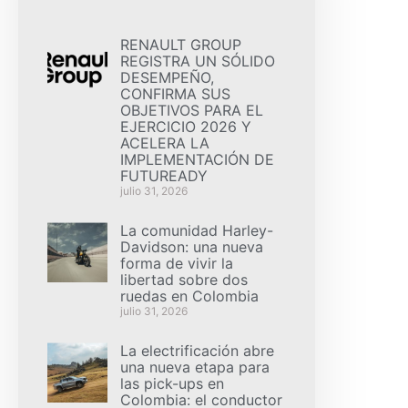
RENAULT GROUP
REGISTRA UN SÓLIDO
DESEMPEÑO,
CONFIRMA SUS
OBJETIVOS PARA EL
EJERCICIO 2026 Y
ACELERA LA
IMPLEMENTACIÓN DE
FUTUREADY
julio 31, 2026
La comunidad Harley-
Davidson: una nueva
forma de vivir la
libertad sobre dos
ruedas en Colombia
julio 31, 2026
La electrificación abre
una nueva etapa para
las pick-ups en
Colombia: el conductor