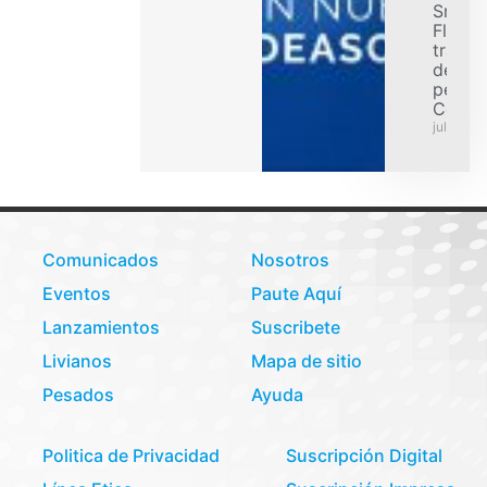
Smart
Flex p
transp
de car
pesad
Colom
julio 31,
Comunicados
Nosotros
Eventos
Paute Aquí
Lanzamientos
Suscribete
Livianos
Mapa de sitio
Pesados
Ayuda
Politica de Privacidad
Suscripción Digital