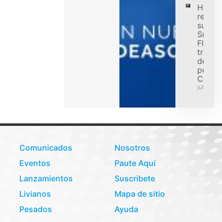
Hanko
refuer
su ofe
Smart
Flex p
transp
de car
pesad
Colom
julio 31,
Comunicados
Nosotros
Eventos
Paute Aquí
Lanzamientos
Suscribete
Livianos
Mapa de sitio
Pesados
Ayuda