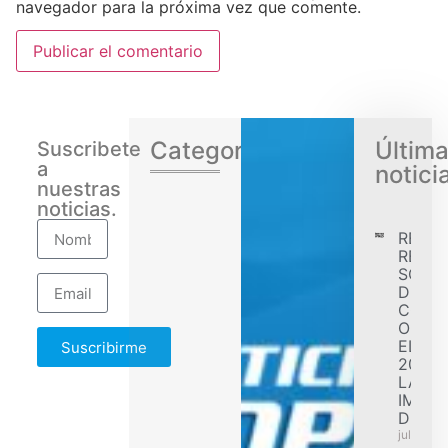
navegador para la próxima vez que comente.
Categorias
Últim
Suscribete
a
notici
nuestras
noticias.
RENA
REGIS
SÓLID
DESE
CONF
OBJET
EL EJ
Suscribirme
2026 
LA
IMPL
DE F
julio 31,