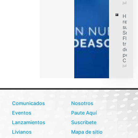
julio 31,
Hanko
refuer
su ofe
Smart
Flex p
transp
de car
pesad
Colom
julio 31,
Comunicados
Nosotros
Eventos
Paute Aquí
Lanzamientos
Suscribete
Livianos
Mapa de sitio