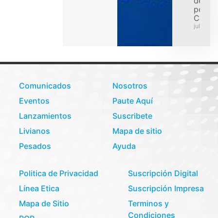
de car
pesad
Colom
julio 31,
Comunicados
Nosotros
Eventos
Paute Aquí
Lanzamientos
Suscribete
Livianos
Mapa de sitio
Pesados
Ayuda
Politica de Privacidad
Suscripción Digital
Línea Etica
Suscripción Impresa
Mapa de Sitio
Terminos y
Condiciones