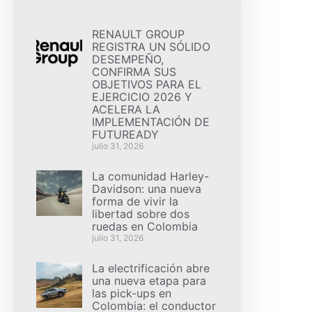
RENAULT GROUP
REGISTRA UN SÓLIDO
DESEMPEÑO,
CONFIRMA SUS
OBJETIVOS PARA EL
EJERCICIO 2026 Y
ACELERA LA
IMPLEMENTACIÓN DE
FUTUREADY
julio 31, 2026
La comunidad Harley-
Davidson: una nueva
forma de vivir la
libertad sobre dos
ruedas en Colombia
julio 31, 2026
La electrificación abre
una nueva etapa para
las pick-ups en
Colombia: el conductor