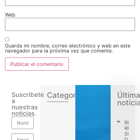
Web
Guarda mi nombre, correo electrónico y web en este
navegador para la próxima vez que comente.
Categorias
Últim
Suscribete
a
notici
nuestras
noticias.
RENA
REGIS
SÓLID
DESE