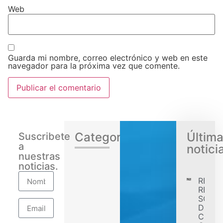
Web
Guarda mi nombre, correo electrónico y web en este
navegador para la próxima vez que comente.
Categorias
Últim
Suscribete
a
notici
nuestras
noticias.
RENA
REGIS
SÓLID
DESE
CONF