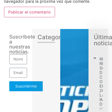
navegador para la próxima vez que comente.
Categorias
Últim
Suscribete
a
notici
nuestras
noticias.
RENA
REGIS
SÓLID
DESE
CONF
OBJET
EL EJ
Suscribirme
2026 
LA
IMPL
DE F
julio 31,