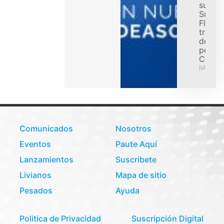
su ofe
Smart
Flex p
transp
de car
pesad
Colom
julio 31,
Comunicados
Nosotros
Eventos
Paute Aquí
Lanzamientos
Suscribete
Livianos
Mapa de sitio
Pesados
Ayuda
Politica de Privacidad
Suscripción Digital