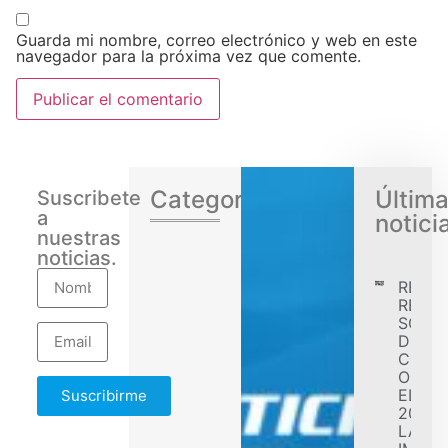
Guarda mi nombre, correo electrónico y web en este
navegador para la próxima vez que comente.
Categorias
Últim
Suscribete
a
notici
nuestras
noticias.
RENA
REGIS
SÓLID
DESE
CONF
OBJET
EL EJ
Suscribirme
2026 
LA