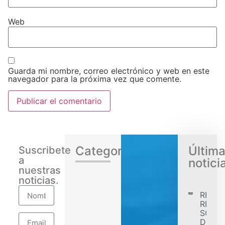
Web
Guarda mi nombre, correo electrónico y web en este
navegador para la próxima vez que comente.
Categorias
Últim
Suscribete
a
notici
nuestras
noticias.
RENA
REGIS
SÓLID
DESE