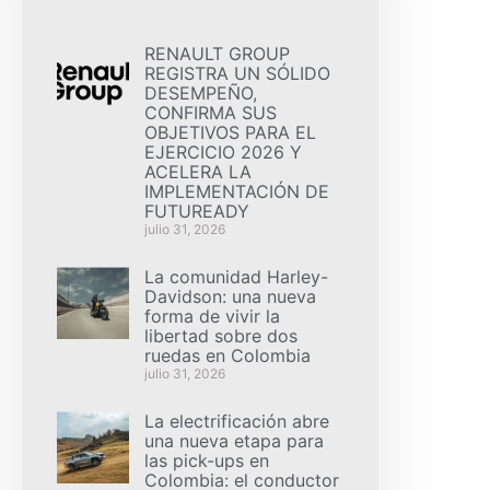
RENAULT GROUP
REGISTRA UN SÓLIDO
DESEMPEÑO,
CONFIRMA SUS
OBJETIVOS PARA EL
EJERCICIO 2026 Y
ACELERA LA
IMPLEMENTACIÓN DE
FUTUREADY
julio 31, 2026
La comunidad Harley-
Davidson: una nueva
forma de vivir la
libertad sobre dos
ruedas en Colombia
julio 31, 2026
La electrificación abre
una nueva etapa para
las pick-ups en
Colombia: el conductor