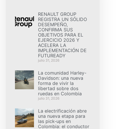
RENAULT GROUP
REGISTRA UN SÓLIDO
DESEMPEÑO,
CONFIRMA SUS
OBJETIVOS PARA EL
EJERCICIO 2026 Y
ACELERA LA
IMPLEMENTACIÓN DE
FUTUREADY
julio 31, 2026
La comunidad Harley-
Davidson: una nueva
forma de vivir la
libertad sobre dos
ruedas en Colombia
julio 31, 2026
La electrificación abre
una nueva etapa para
las pick-ups en
Colombia: el conductor