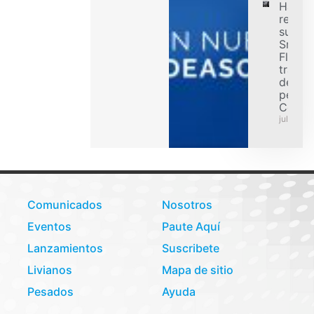
Hanko
refuer
su ofe
Smart
Flex p
transp
de car
pesad
Colom
julio 31,
Comunicados
Nosotros
Eventos
Paute Aquí
Lanzamientos
Suscribete
Livianos
Mapa de sitio
Pesados
Ayuda