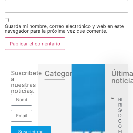
Guarda mi nombre, correo electrónico y web en este
navegador para la próxima vez que comente.
Categorias
Últim
Suscribete
a
notici
nuestras
noticias.
RENA
REGIS
SÓLID
DESE
CONF
OBJET
EL EJ
Suscribirme